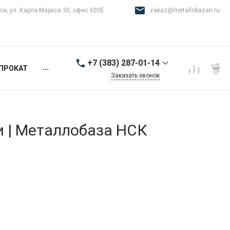
ск, ул. Карла Маркса 30, офис 600Е
zakaz@metallobazan.ru
+7 (383) 287-01-14
...
ПРОКАТ
Заказать звонок
+7 (383) 287-01-14
г. Новосибирск, ул.
Карла Маркса 30, офис
600Е
и | Металлобаза НСК
9:00-18:00 пн-пт
zakaz@metallobazan.ru