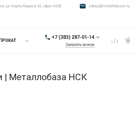
ск, ул. Карла Маркса 30, офис 600Е
zakaz@metallobazan.ru
+7 (383) 287-01-14
...
ПРОКАТ
Заказать звонок
+7 (383) 287-01-14
г. Новосибирск, ул.
Карла Маркса 30, офис
600Е
и | Металлобаза НСК
9:00-18:00 пн-пт
zakaz@metallobazan.ru