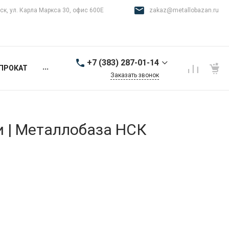
ск, ул. Карла Маркса 30, офис 600Е
zakaz@metallobazan.ru
+7 (383) 287-01-14
...
ПРОКАТ
Заказать звонок
+7 (383) 287-01-14
г. Новосибирск, ул.
Карла Маркса 30, офис
600Е
и | Металлобаза НСК
9:00-18:00 пн-пт
zakaz@metallobazan.ru