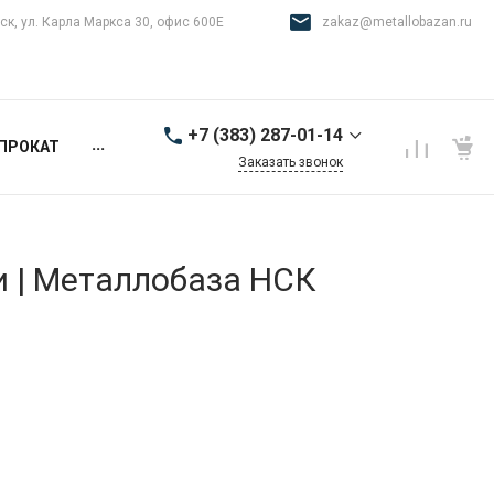
ск, ул. Карла Маркса 30, офис 600Е
zakaz@metallobazan.ru
+7 (383) 287-01-14
...
ПРОКАТ
Заказать звонок
+7 (383) 287-01-14
г. Новосибирск, ул.
Карла Маркса 30, офис
600Е
и | Металлобаза НСК
9:00-18:00 пн-пт
zakaz@metallobazan.ru