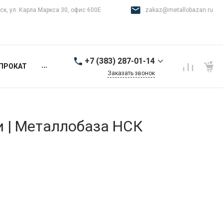
ск, ул. Карла Маркса 30, офис 600Е
zakaz@metallobazan.ru
+7 (383) 287-01-14
...
ПРОКАТ
Заказать звонок
+7 (383) 287-01-14
г. Новосибирск, ул.
Карла Маркса 30, офис
600Е
и | Металлобаза НСК
9:00-18:00 пн-пт
zakaz@metallobazan.ru