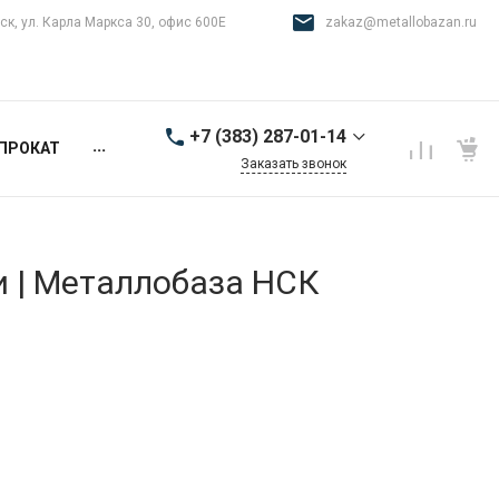
ск, ул. Карла Маркса 30, офис 600Е
zakaz@metallobazan.ru
+7 (383) 287-01-14
...
ПРОКАТ
Заказать звонок
+7 (383) 287-01-14
г. Новосибирск, ул.
Карла Маркса 30, офис
600Е
и | Металлобаза НСК
9:00-18:00 пн-пт
zakaz@metallobazan.ru