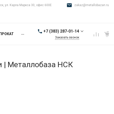
ск, ул. Карла Маркса 30, офис 600Е
zakaz@metallobazan.ru
+7 (383) 287-01-14
...
ПРОКАТ
Заказать звонок
+7 (383) 287-01-14
г. Новосибирск, ул.
Карла Маркса 30, офис
600Е
и | Металлобаза НСК
9:00-18:00 пн-пт
zakaz@metallobazan.ru