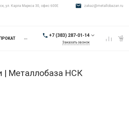
ск, ул. Карла Маркса 30, офис 600Е
zakaz@metallobazan.ru
+7 (383) 287-01-14
...
ПРОКАТ
Заказать звонок
+7 (383) 287-01-14
г. Новосибирск, ул.
Карла Маркса 30, офис
600Е
и | Металлобаза НСК
9:00-18:00 пн-пт
zakaz@metallobazan.ru