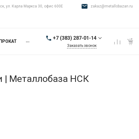
ск, ул. Карла Маркса 30, офис 600Е
zakaz@metallobazan.ru
+7 (383) 287-01-14
...
ПРОКАТ
Заказать звонок
+7 (383) 287-01-14
г. Новосибирск, ул.
Карла Маркса 30, офис
600Е
и | Металлобаза НСК
9:00-18:00 пн-пт
zakaz@metallobazan.ru