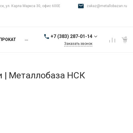
ск, ул. Карла Маркса 30, офис 600Е
zakaz@metallobazan.ru
+7 (383) 287-01-14
...
ПРОКАТ
Заказать звонок
+7 (383) 287-01-14
г. Новосибирск, ул.
Карла Маркса 30, офис
600Е
и | Металлобаза НСК
9:00-18:00 пн-пт
zakaz@metallobazan.ru