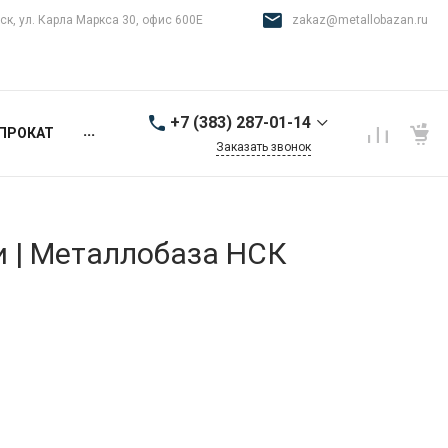
ск, ул. Карла Маркса 30, офис 600Е
zakaz@metallobazan.ru
+7 (383) 287-01-14
...
ПРОКАТ
Заказать звонок
+7 (383) 287-01-14
г. Новосибирск, ул.
Карла Маркса 30, офис
600Е
и | Металлобаза НСК
9:00-18:00 пн-пт
zakaz@metallobazan.ru