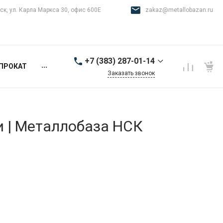
ск, ул. Карла Маркса 30, офис 600Е
zakaz@metallobazan.ru
+7 (383) 287-01-14
...
ПРОКАТ
Заказать звонок
+7 (383) 287-01-14
г. Новосибирск, ул.
Карла Маркса 30, офис
600Е
и | Металлобаза НСК
9:00-18:00 пн-пт
zakaz@metallobazan.ru