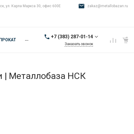
ск, ул. Карла Маркса 30, офис 600Е
zakaz@metallobazan.ru
+7 (383) 287-01-14
...
ПРОКАТ
Заказать звонок
+7 (383) 287-01-14
г. Новосибирск, ул.
Карла Маркса 30, офис
600Е
и | Металлобаза НСК
9:00-18:00 пн-пт
zakaz@metallobazan.ru