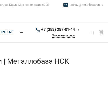
ск, ул. Карла Маркса 30, офис 600Е
zakaz@metallobazan.ru
+7 (383) 287-01-14
...
ПРОКАТ
Заказать звонок
+7 (383) 287-01-14
г. Новосибирск, ул.
Карла Маркса 30, офис
600Е
и | Металлобаза НСК
9:00-18:00 пн-пт
zakaz@metallobazan.ru