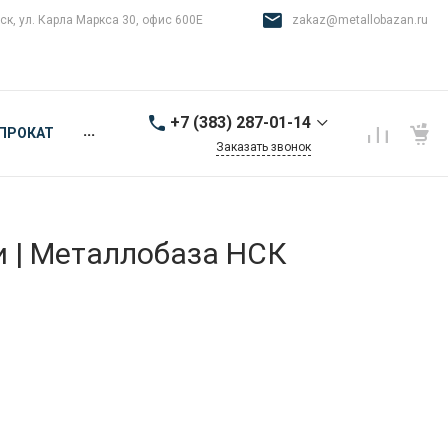
ск, ул. Карла Маркса 30, офис 600Е
zakaz@metallobazan.ru
+7 (383) 287-01-14
...
ПРОКАТ
Заказать звонок
+7 (383) 287-01-14
г. Новосибирск, ул.
Карла Маркса 30, офис
600Е
и | Металлобаза НСК
9:00-18:00 пн-пт
zakaz@metallobazan.ru