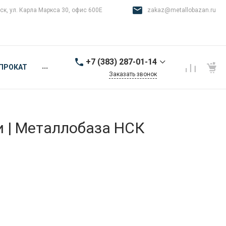
ск, ул. Карла Маркса 30, офис 600Е
zakaz@metallobazan.ru
+7 (383) 287-01-14
...
ПРОКАТ
Заказать звонок
+7 (383) 287-01-14
г. Новосибирск, ул.
Карла Маркса 30, офис
600Е
и | Металлобаза НСК
9:00-18:00 пн-пт
zakaz@metallobazan.ru