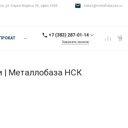
ск, ул. Карла Маркса 30, офис 600Е
zakaz@metallobazan.ru
+7 (383) 287-01-14
...
ПРОКАТ
Заказать звонок
+7 (383) 287-01-14
г. Новосибирск, ул.
Карла Маркса 30, офис
600Е
и | Металлобаза НСК
9:00-18:00 пн-пт
zakaz@metallobazan.ru