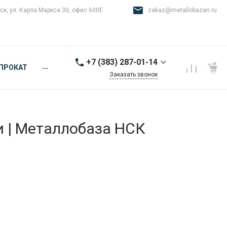
ск, ул. Карла Маркса 30, офис 600Е
zakaz@metallobazan.ru
+7 (383) 287-01-14
...
ПРОКАТ
Заказать звонок
+7 (383) 287-01-14
г. Новосибирск, ул.
Карла Маркса 30, офис
600Е
и | Металлобаза НСК
9:00-18:00 пн-пт
zakaz@metallobazan.ru