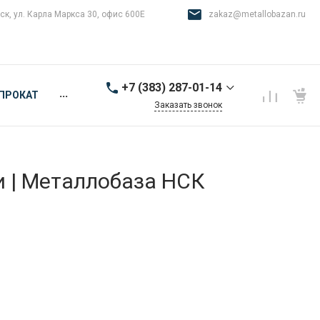
ск, ул. Карла Маркса 30, офис 600Е
zakaz@metallobazan.ru
+7 (383) 287-01-14
...
ПРОКАТ
Заказать звонок
+7 (383) 287-01-14
г. Новосибирск, ул.
Карла Маркса 30, офис
600Е
и | Металлобаза НСК
9:00-18:00 пн-пт
zakaz@metallobazan.ru