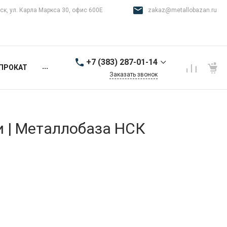
ск, ул. Карла Маркса 30, офис 600Е
zakaz@metallobazan.ru
+7 (383) 287-01-14
...
ПРОКАТ
Заказать звонок
+7 (383) 287-01-14
г. Новосибирск, ул.
Карла Маркса 30, офис
600Е
и | Металлобаза НСК
9:00-18:00 пн-пт
zakaz@metallobazan.ru